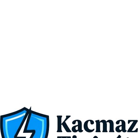
epilasyon cihazını keşfedin: 2 yıl* tüylerden kurtulun, evinizin 
mahremiyetinde ve konforunda tüyleri yok edin ve yeniden çıkışını 
kalıcı olarak azaltın. Salon maliyetleri olmadan salon sonuçları: lazer, 
uzun ömürlü sonuç sunar, ancak tamamen kalıcı değildir. Braun 
evde IPL cihazı ile yalnızca bir kez yatırım yaparsınız ve gerekirse 
istediğiniz zaman rötuş yapabilirsiniz. Tüm vücutta kullanım: klinik 
olarak kanıtlanmış etkinlik. Her vücut bölgesinde en iyi sonuçları 
elde etmeniz için 3 ayar ve özel başlıkları ile gelir. Zorlu bölgelerde 
bile %100 kapsama için Smart Flex başlık içerir. En hızlı IPL 
uygulamamız: 2. kullanımdan* sonra gözle görülür sonuçlar ve 10 
dakikada tam vücut seansları**. 3 ay boyunca ayda yalnızca 2 
seans gerektirir***. Cilt üzerinde nazik: En iyi cilt rengi sensörü cilt 
renginizi okur ve özel bölgeler gibi görülmesi zor alanlarda bile 
güvenli bir uygulama için her flaşı otomatik olarak ayarlar. 
Önerilen 
program uygulandığında, bireysel sonuçlar farklılık gösterebilir. 
*Bacaklar (alt ve üst) koltuk altı, bikini bölgesi, üst dudak ***Ek 
rötuşlar gerekirse, lütfen bakım programı için kullanım kılavuzuna 
bakın."