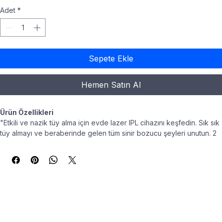
Fiyat
₺12.000,00
Adet
*
Sepete Ekle
Hemen Satın Al
Ürün Özellikleri
"Etkili ve nazik tüy alma için evde lazer IPL cihazını keşfedin. Sık sık 
tüy almayı ve beraberinde gelen tüm sinir bozucu şeyleri unutun. 2 
seanstan sonra görünür sonuçlarla 2 yıl* pürüzsüz cilt için klinik 
olarak kanıtlanmış etkinlik. Dermatolojik ve jinekolojik olarak test 
edilmiştir, göz için güvenlidir ve koruyucu gözlük gerektirmez. Bir 
kez yatırım yapın, salonu atlayın, binler tasarruf edin ve evinizin 
rahatlığında uzun süre kalıcı pürüzsüz cilde kavuşun. Kutu içeriği: 
Braun IPL cihazı, Smart Flex başlık + 1 başlık, çanta, Venus tıraş 
bıçağı (model değişiklik gösterebilir) Evde kullanılabilen IPL 