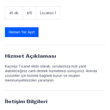
Hızlı ve etkili müşteri desteği
₺15
Türk
45 dk.
4
₺15
Location 1
lirası
5
d
k
.
Hemen Yer Ayırt
Hizmet Açıklaması
Kaçmaz Ticaret ekibi olarak, sorularınıza hızlı yanıt
alabileceğiniz canlı destek hizmetimizi sunuyoruz. Anında
çözümler için bizimle bağlantı kurun ve müşteri
memnuniyetimizden yararlanın.
İletişim Bilgileri